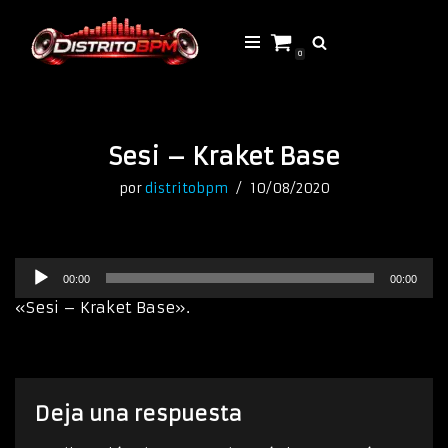
Saltar
0
al
contenido
Sesi – Kraket Base
por
distritobpm
10/08/2020
R
00:00
00:00
e
p
«Sesi – Kraket Base».
r
o
d
u
c
Deja una respuesta
t
o