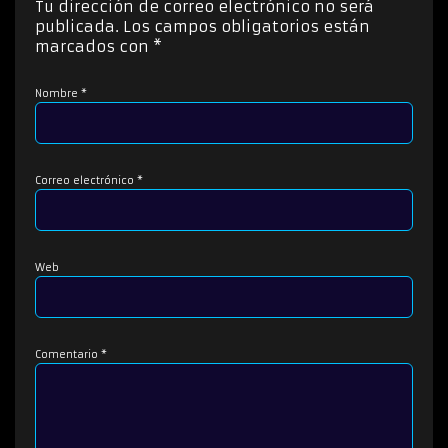
Tu dirección de correo electrónico no será
r
publicada.
Los campos obligatorios están
d
marcados con
*
e
a
Nombre
*
u
d
i
o
Correo electrónico
*
Web
Comentario
*