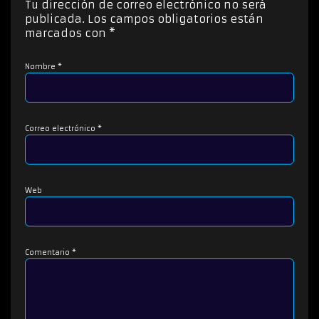
Tu dirección de correo electrónico no será
r
publicada.
Los campos obligatorios están
d
marcados con
*
e
a
Nombre
*
u
d
i
o
Correo electrónico
*
Web
Comentario
*