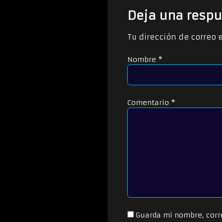
c
t
Deja una respu
o
r
Tu dirección de correo 
d
e
Nombre
*
a
u
d
i
o
Comentario
*
Guarda mi nombre, corr