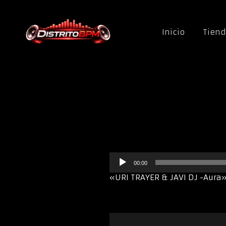
Saltar al contenido
Inicio
Tien
R
00:00
e
p
«URI TRAYER & JAVI DJ -Aura»
r
o
d
u