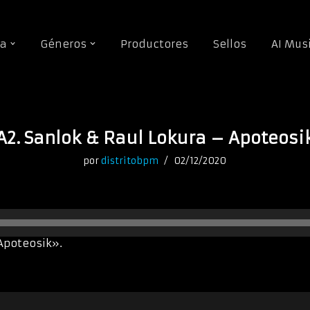
da
Géneros
Productores
Sellos
AI Mus
A2. Sanlok & Raul Lokura – Apoteosi
por
distritobpm
02/12/2020
Apoteosik».