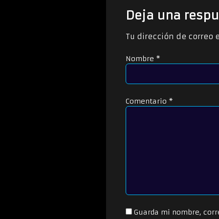
c
t
Deja una respu
o
r
Tu dirección de correo 
d
e
Nombre
*
a
u
d
i
o
Comentario
*
Guarda mi nombre, corr