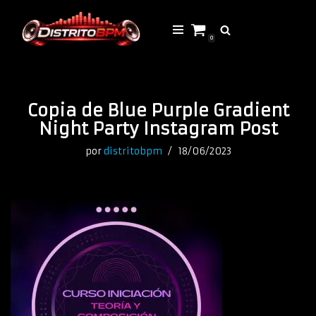
Saltar
0
al
contenido
Copia de Blue Purple Gradient
Night Party Instagram Post
por
distritobpm
18/06/2023