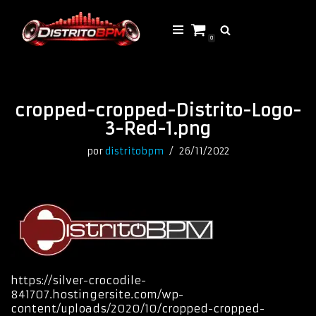
Saltar
0
al
contenido
cropped-cropped-Distrito-Logo-
3-Red-1.png
por
distritobpm
26/11/2022
https://silver-crocodile-
841707.hostingersite.com/wp-
content/uploads/2020/10/cropped-cropped-