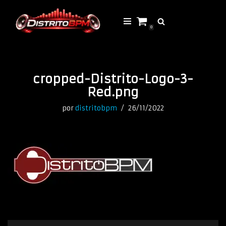
Saltar
0
al
contenido
cropped-Distrito-Logo-3-
Red.png
por
distritobpm
26/11/2022