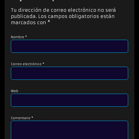
t
o
Tu dirección de correo electrónico no será
r
publicada.
Los campos obligatorios están
d
marcados con
*
e
a
Nombre
*
u
d
i
o
Correo electrónico
*
Web
Comentario
*