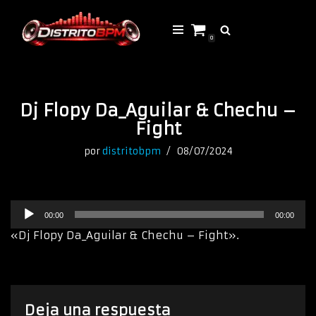
Saltar
0
al
contenido
Dj Flopy Da_Aguilar & Chechu –
Fight
por
distritobpm
08/07/2024
R
00:00
00:00
e
p
«Dj Flopy Da_Aguilar & Chechu – Fight».
r
o
d
u
c
Deja una respuesta