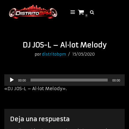
Saltar
0
al
contenido
DJ JOS-L – Al·lot Melody
por
distritobpm
15/05/2020
R
00:00
00:00
e
p
«DJ JOS-L – Al·lot Melody».
r
o
d
u
c
Deja una respuesta
t
o