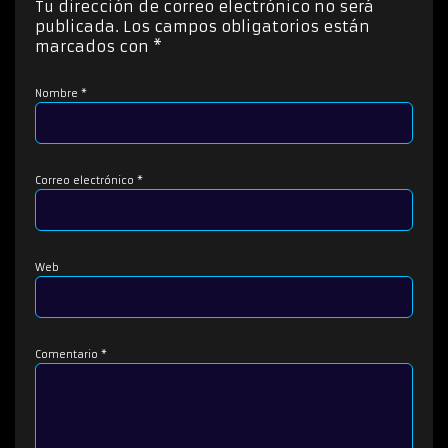
Tu dirección de correo electrónico no será
r
publicada.
Los campos obligatorios están
d
marcados con
*
e
a
Nombre
*
u
d
i
o
Correo electrónico
*
Web
Comentario
*