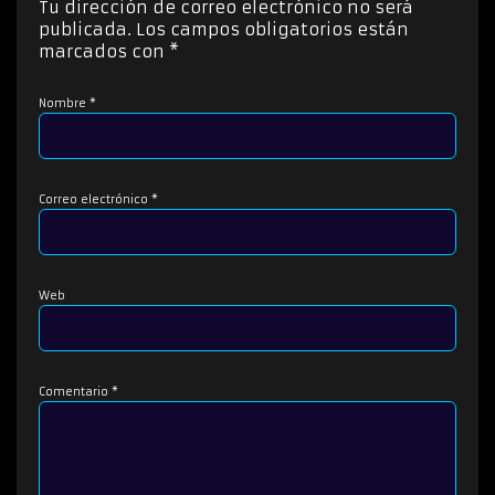
Tu dirección de correo electrónico no será
r
publicada.
Los campos obligatorios están
d
marcados con
*
e
a
Nombre
*
u
d
i
o
Correo electrónico
*
Web
Comentario
*