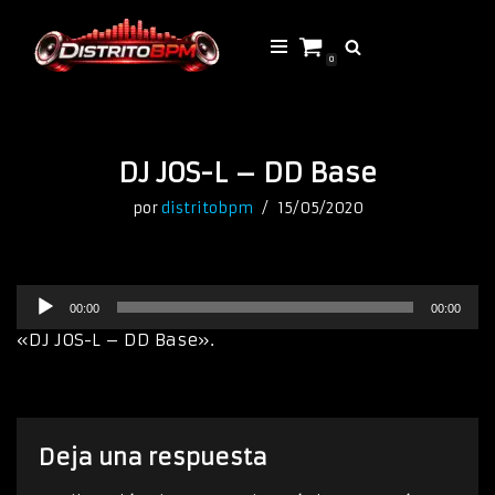
Saltar
0
al
contenido
DJ JOS-L – DD Base
por
distritobpm
15/05/2020
R
00:00
00:00
e
p
«DJ JOS-L – DD Base».
r
o
d
u
c
Deja una respuesta
t
o