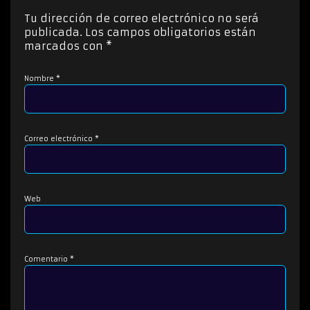
r
Tu dirección de correo electrónico no será
d
publicada.
Los campos obligatorios están
e
marcados con
*
a
u
Nombre
*
d
i
o
Correo electrónico
*
Web
Comentario
*