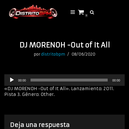
Saltar
0
al
contenido
DJ MORENOH -Out of It All
por
distritobpm
08/06/2020
R
00:00
00:00
e
p
«DJ MORENOH -Out of It All». Lanzamiento: 2011.
r
Pista 3. Género: Other.
o
d
u
c
t
Deja una respuesta
o