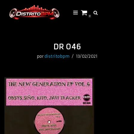
Saltar
0
al
contenido
DR 046
por
distritobpm
13/02/2021