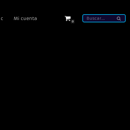
ic
Mi cuenta
0