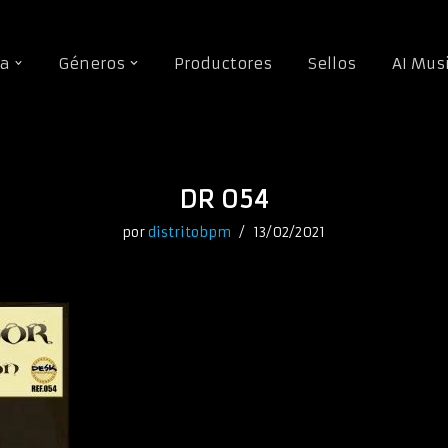
da
Géneros
Productores
Sellos
AI Mus
DR 054
por
distritobpm
13/02/2021