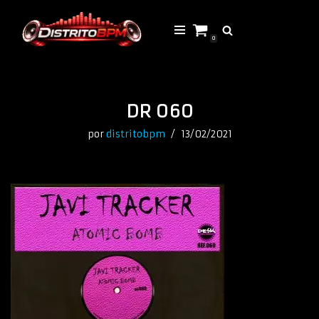
Saltar
0
al
contenido
DR 060
por
distritobpm
13/02/2021