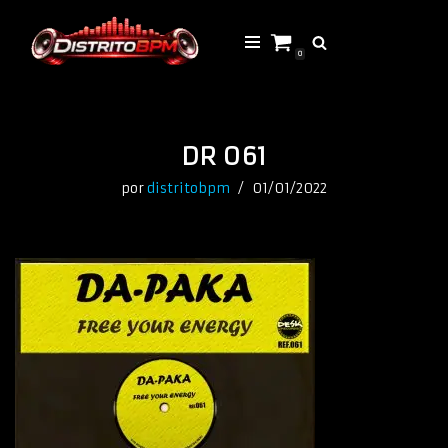
Saltar
0
al
contenido
DR 061
por
distritobpm
01/01/2022