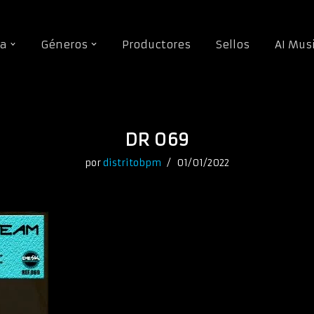
da
Géneros
Productores
Sellos
AI Mus
DR 069
por
distritobpm
01/01/2022