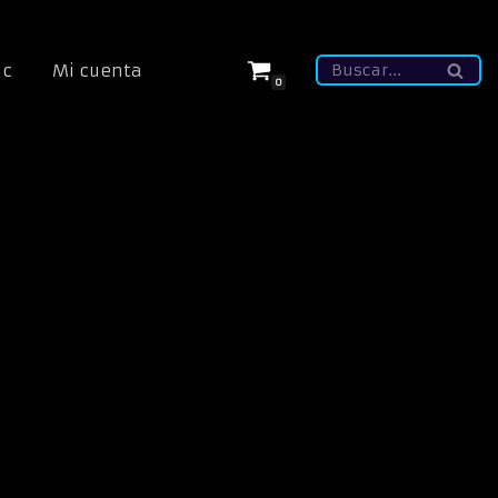
ic
Mi cuenta
0