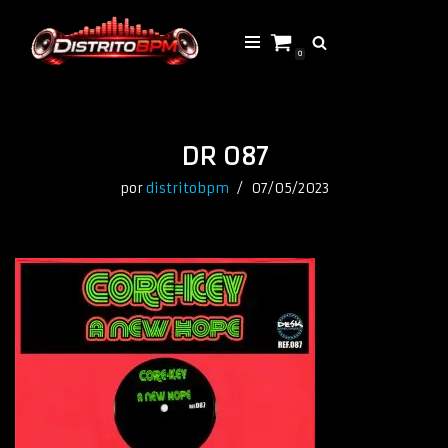
Saltar
0
al
contenido
DR 087
por
distritobpm
07/05/2023