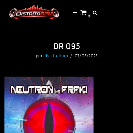
Saltar
0
al
contenido
DR 095
por
distritobpm
07/05/2023