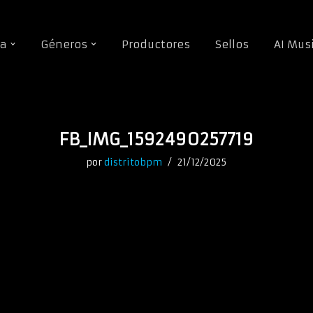
da
Géneros
Productores
Sellos
AI Mus
FB_IMG_1592490257719
por
distritobpm
21/12/2025