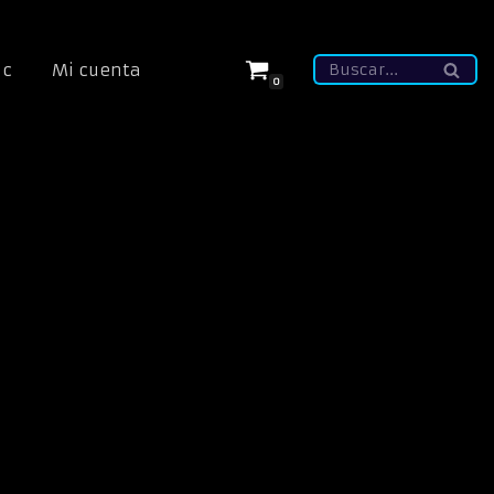
ic
Mi cuenta
0