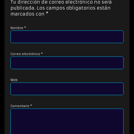
Tu dirección de correo electrónico no será
r
publicada.
Los campos obligatorios están
d
marcados con
*
e
a
Nombre
*
u
d
i
o
Correo electrónico
*
Web
Comentario
*