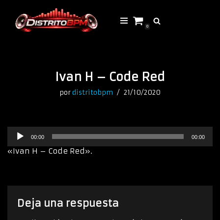
Saltar
0
al
contenido
Ivan H – Code Red
por
distritobpm
21/10/2020
R
00:00
00:00
e
p
«Ivan H – Code Red».
r
o
d
u
c
Deja una respuesta
t
o