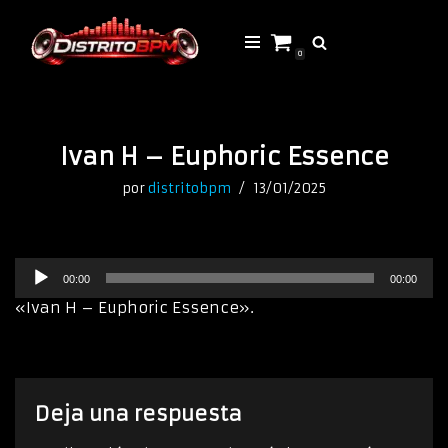
Saltar
0
al
contenido
Ivan H – Euphoric Essence
por
distritobpm
13/01/2025
R
00:00
00:00
e
p
«Ivan H – Euphoric Essence».
r
o
d
u
c
Deja una respuesta
t
o