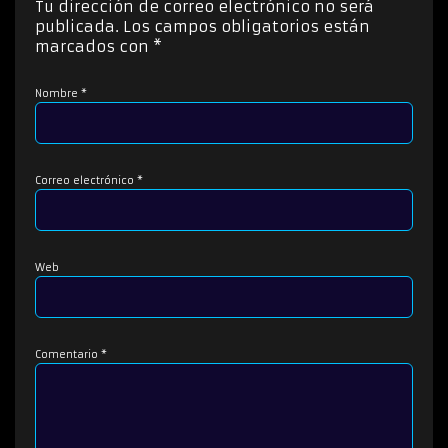
Tu dirección de correo electrónico no será
r
publicada.
Los campos obligatorios están
d
marcados con
*
e
a
Nombre
*
u
d
i
o
Correo electrónico
*
Web
Comentario
*