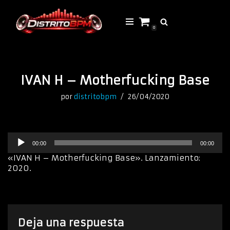
Saltar
0
al
contenido
IVAN H – Motherfucking Base
por
distritobpm
26/04/2020
R
00:00
00:00
e
p
«IVAN H – Motherfucking Base». Lanzamiento:
r
2020.
o
d
u
c
t
Deja una respuesta
o