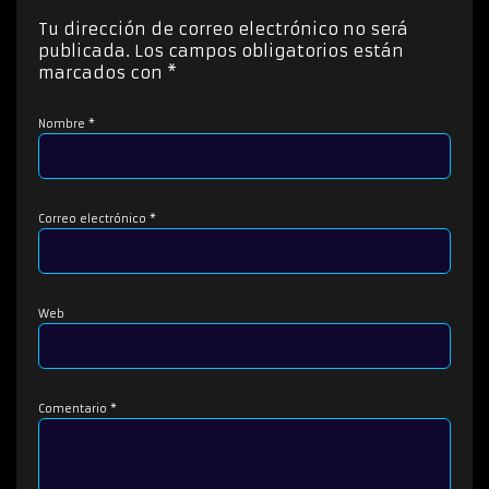
r
Tu dirección de correo electrónico no será
d
publicada.
Los campos obligatorios están
e
marcados con
*
a
u
Nombre
*
d
i
o
Correo electrónico
*
Web
Comentario
*