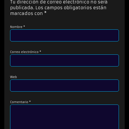
Tu dirección de correo electrónico no será
r
publicada.
Los campos obligatorios están
d
marcados con
*
e
a
Nombre
*
u
d
i
o
Correo electrónico
*
Web
Comentario
*