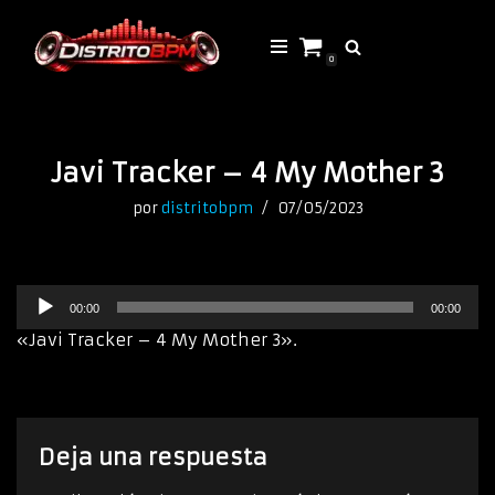
Saltar
0
al
contenido
Javi Tracker – 4 My Mother 3
por
distritobpm
07/05/2023
R
00:00
00:00
e
p
«Javi Tracker – 4 My Mother 3».
r
o
d
u
c
Deja una respuesta
t
o