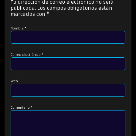
Tu dirección de correo electrónico no será
r
publicada.
Los campos obligatorios están
d
marcados con
*
e
a
Nombre
*
u
d
i
o
Correo electrónico
*
Web
Comentario
*