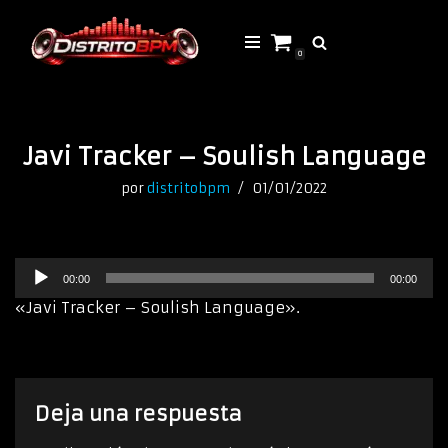
Saltar
0
al
contenido
Javi Tracker – Soulish Language
por
distritobpm
01/01/2022
R
00:00
00:00
e
p
«Javi Tracker – Soulish Language».
r
o
d
u
c
Deja una respuesta
t
o