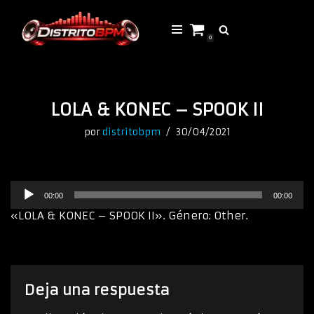
Saltar
0
al
contenido
LOLA & KONEC – SPOOK II
por
distritobpm
30/04/2021
R
00:00
00:00
e
p
«LOLA & KONEC – SPOOK II». Género: Other.
r
o
d
u
c
Deja una respuesta
t
o