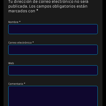
Tu dirección de correo electrónico no será
r
publicada.
Los campos obligatorios están
d
marcados con
*
e
a
Nombre
*
u
d
i
o
Correo electrónico
*
Web
Comentario
*