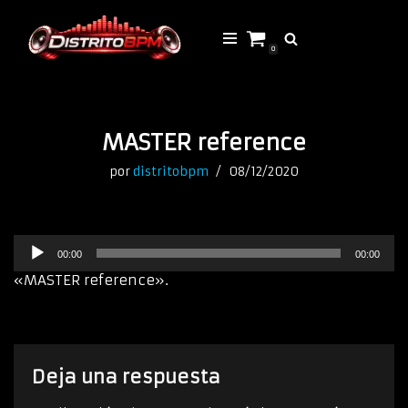
Saltar
0
al
contenido
MASTER reference
por
distritobpm
08/12/2020
R
00:00
00:00
e
p
«MASTER reference».
r
o
d
u
c
Deja una respuesta
t
o