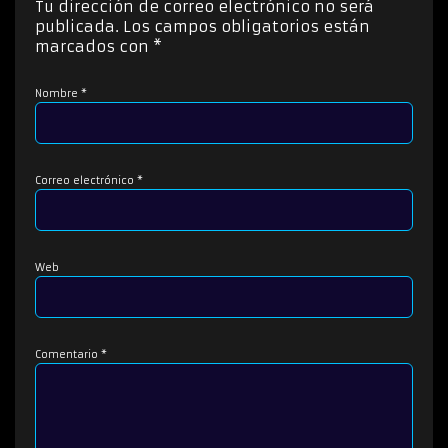
Tu dirección de correo electrónico no será
r
publicada.
Los campos obligatorios están
d
marcados con
*
e
a
Nombre
*
u
d
i
o
Correo electrónico
*
Web
Comentario
*