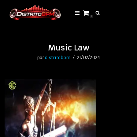
Saltar
0
al
contenido
Music Law
por
distritobpm
21/02/2024