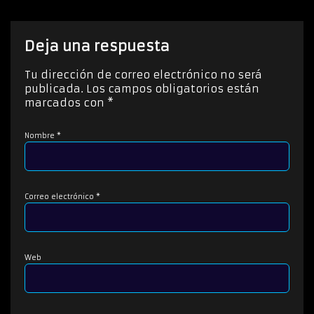
c
t
o
Deja una respuesta
r
d
Tu dirección de correo electrónico no será
e
publicada.
Los campos obligatorios están
a
marcados con
*
u
d
Nombre
*
i
o
Correo electrónico
*
Web