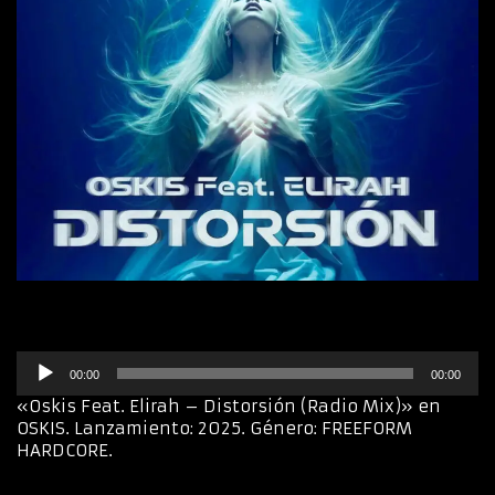
R
00:00
00:00
e
p
«Oskis Feat. Elirah – Distorsión (Radio Mix)» en
r
OSKIS. Lanzamiento: 2025. Género: FREEFORM
o
HARDCORE.
d
u