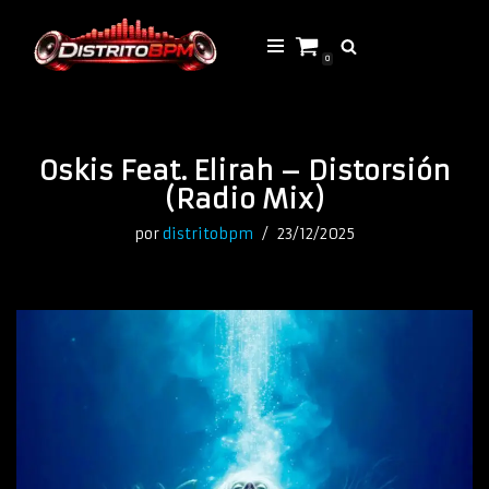
Saltar
0
al
contenido
Oskis Feat. Elirah – Distorsión
(Radio Mix)
por
distritobpm
23/12/2025