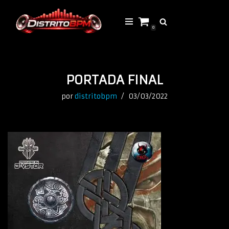
Saltar
0
al
contenido
PORTADA FINAL
por
distritobpm
03/03/2022