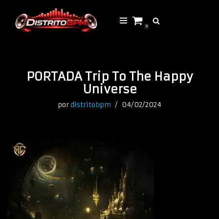
Saltar
0
al
contenido
PORTADA Trip To The Happy
Universe
por
distritobpm
04/02/2024