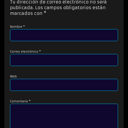
Tu dirección de correo electrónico no será
r
publicada.
Los campos obligatorios están
d
marcados con
*
e
a
Nombre
*
u
d
i
o
Correo electrónico
*
Web
Comentario
*