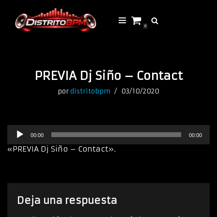
Saltar
0
al
contenido
PREVIA Dj Siño – Contact
por
distritobpm
03/10/2020
R
00:00
00:00
e
p
«PREVIA Dj Siño – Contact».
r
o
d
u
c
Deja una respuesta
t
o