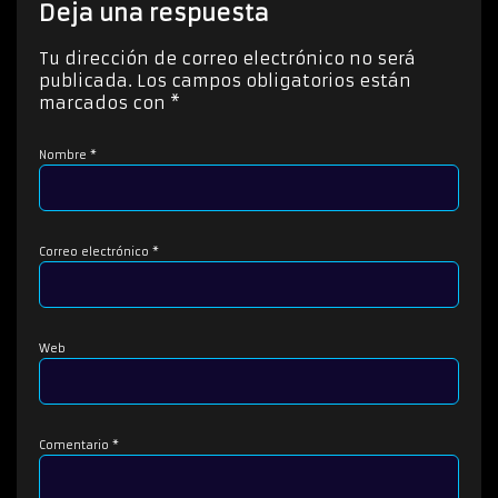
t
Deja una respuesta
o
r
Tu dirección de correo electrónico no será
d
publicada.
Los campos obligatorios están
e
marcados con
*
a
u
Nombre
*
d
i
o
Correo electrónico
*
Web
Comentario
*