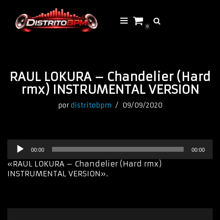
Saltar
0
al
contenido
RAUL LOKURA – Chandelier (Hard
rmx) INSTRUMENTAL VERSION
por
distritobpm
09/09/2020
R
00:00
00:00
e
p
«RAUL LOKURA – Chandelier (Hard rmx)
r
INSTRUMENTAL VERSION».
o
d
u
c