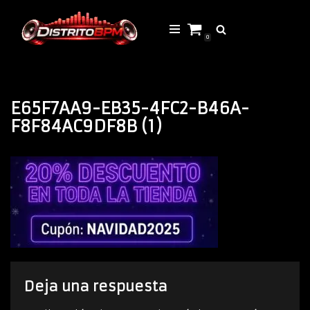
Saltar
0
al
contenido
E65F7AA9-EB35-4FC2-B46A-
F8F84AC9DF8B (1)
Deja una respuesta